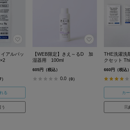
トライアルパッ
【WEB限定】きえ～るD 加
THE洗濯洗
g×2
湿器用 100ml
クセット Thin
605円（税込）
660円（税込
0.0
7）
（0）
れる
カー
買う