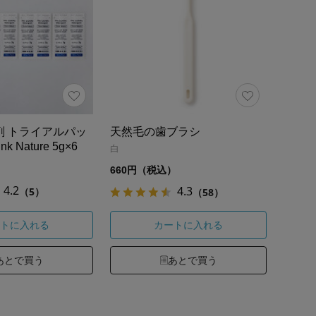
剤 トライアルパッ
天然毛の歯ブラシ
k Nature 5g×6
白
）
660円（税込）
4.2
4.3
（5）
（58）
トに入れる
カートに入れる
あとで買う
あとで買う