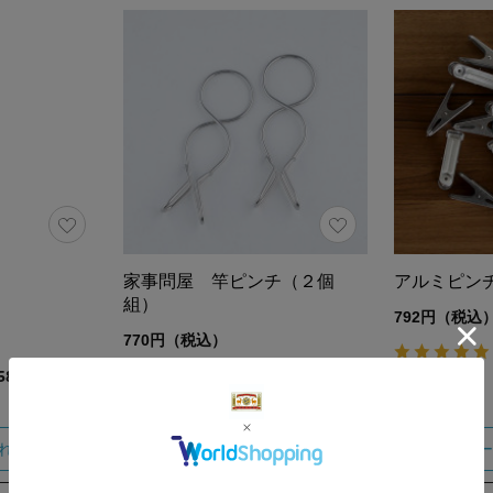
家事問屋 竿ピンチ（２個
アルミピン
組）
792円（税込
770円（税込）
4.6
（10）
58）
れる
カートに入れる
カー