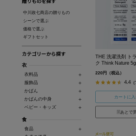
贈りものを探す
中川政七商店の贈りもの
シーンで選ぶ
価格で選ぶ
ギフトセット
カテゴリーから探す
THE 洗濯洗剤 
ク Think Nature 5
衣
220円（税込）
衣料品
4.4
（
服飾品
かばん
カートに入
かばんの中身
ベビー・キッズ
あとで
食
食品