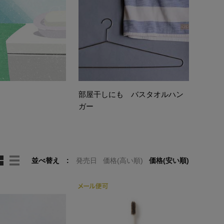
き
部屋干しにも バスタオルハン
ガー
並べ替え
発売日
価格(高い順)
価格(安い順)