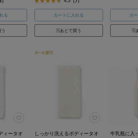
4.3
8）
（7）
れる
カートに入れる
カー
買う
あとで買う
ディータオ
しっかり洗えるボディータオ
牛乳瓶に入