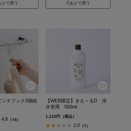
あとで買う
あとで買う
ピンチフック3個組
【WEB限定】きえ～るD 排
水管用 500ml
）
1,210円（税込）
4.8
（14）
2.0
（1）