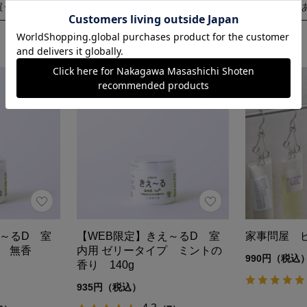
買う
あとで買う
え～るD 室
【WEB限定】きえ～るD 室
家事問屋 
プ 無香
内用 ゼリータイプ ミントの
990円（税込
香り 140g
935円（税込）