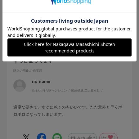
2026.7.12
ずっと使ってます
購入の用途
:ご自宅用
no name
住まい:
持ち家マンション
家族構成:
二人暮らし
適度な硬さで、すぐに乾くのもいいです。ただ意外と早くボ
ロボロになってしまいます。
参考になった
0
Like!
0