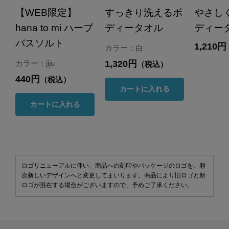
【WEB限定】
すっきり洗えるボ
やさし
hana to mi ハーブ
ディータオル
ディー
バスソルト
1,210円
カラー：白
1,320円
カラー：jiju
（税込）
440円
（税込）
カートに入れる
カートに入れる
ロゴリニューアルに伴い、商品への刻印やパッケージのロゴを、順
次新しいデザインへと変更してまいります。商品により旧ロゴと新
ロゴが混在する場合がございますので、予めご了承ください。