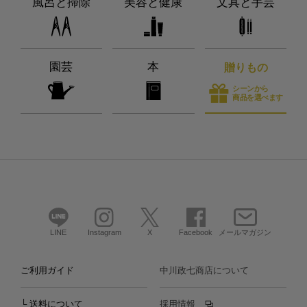
風呂と掃除
美容と健康
文具と手芸
園芸
本
贈りもの
シーンから
商品を選べます
LINE
Instagram
X
Facebook
メールマガジン
ご利用ガイド
中川政七商店について
└ 送料について
採用情報