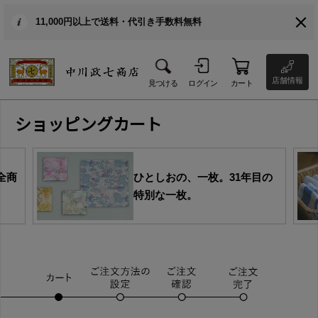
11,000円以上で送料・代引き手数料無料
店舗情報
見つける
ログイン
カート
ショッピングカート
全商
ひとしおの、一枚。31年目の
特別な一枚。