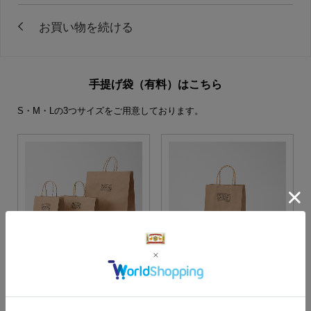
手提げ袋（有料）はこちら
S・M・Lの3つサイズをご用意しております。
S・M・Lサイズより当店に
Sサイズ
お任せ