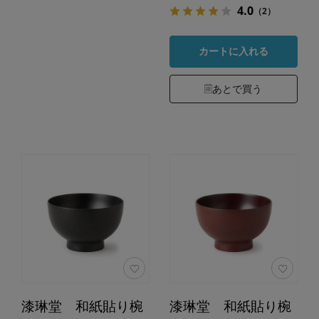
4.0
（2）
カートに入れる
あとで買う
漆琳堂 和紙貼り椀
漆琳堂 和紙貼り椀