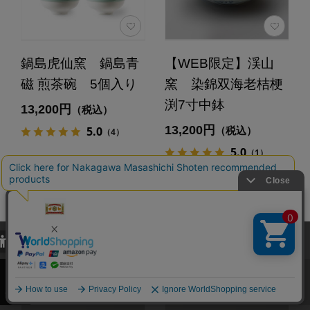
鍋島虎仙窯 鍋島青
【WEB限定】渓山
磁 煎茶碗 5個入り
窯 染錦双海老桔梗
渕7寸中鉢
13,200円
（税込）
13,200円
5.0
（税込）
（4）
5.0
（1）
カートに入れる
あとで買う
当サイトでは、当サイト内における閲覧履歴・属性情報などの取得およ
び利便性向上のためにクッキー（Cookie）を使用いたします。詳細に
関しては「
プライバシーポリシー
」をお読みください。
承諾する