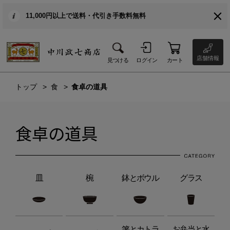
11,000円以上で送料・代引き手数料無料
店舗情報
見つける
ログイン
カート
トップ
食
食卓の道具
食卓の道具
皿
椀
鉢とボウル
グラス
箸とカトラ
お弁当と水