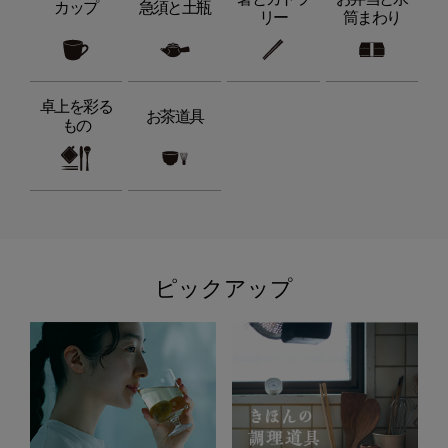
カップ
急須と土瓶
リー
筒まわり
卓上を彩る
お茶道具
もの
ピックアップ