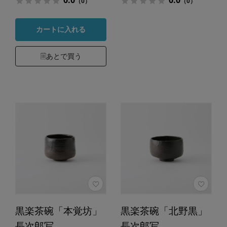
0.0
0.0
（0）
（0）
カートに入れる
あとで買う
黒楽茶碗「本覚坊」
黒楽茶碗「北野黒」
長次郎写
長次郎写