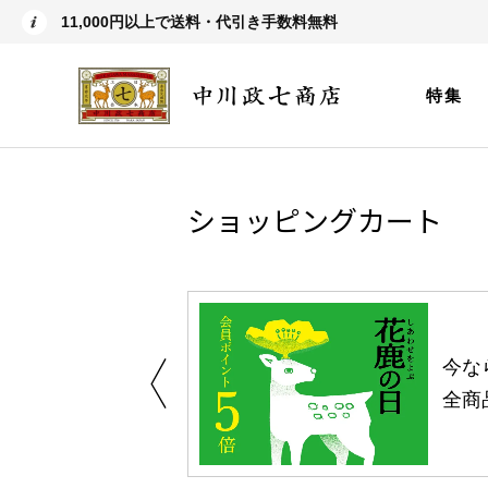
11,000円以上で送料・代引き手数料無料
特集
ショッピングカート
しい、植物由来
今な
。
全商