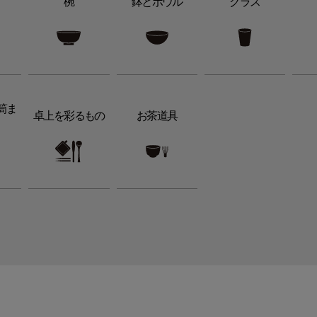
椀
鉢とボウル
グラス
筒ま
卓上を彩るもの
お茶道具