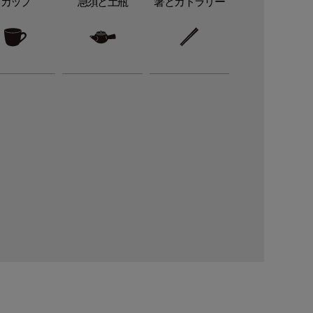
カップ
急須と土瓶
箸とカトラリー