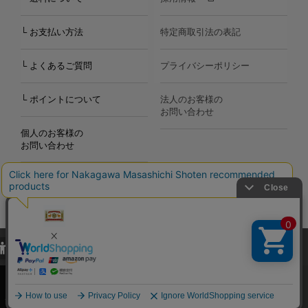
└ お支払い方法
特定商取引法の表記
└ よくあるご質問
プライバシーポリシー
└ ポイントについて
法人のお客様の
お問い合わせ
個人のお客様の
お問い合わせ
当サイトでは、当サイト内における閲覧履歴・属性情報などの取得およ
Copyright©2000
-2026
び利便性向上のためにクッキー（Cookie）を使用いたします。詳細に
Nakagawa Masashichi Shoten All Rights Reserved.
関しては「
プライバシーポリシー
」をお読みください。
承諾する