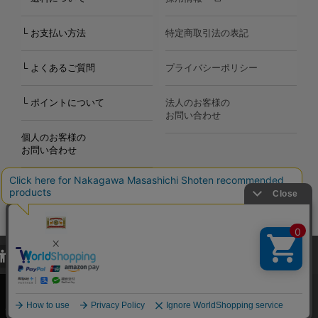
└ お支払い方法
特定商取引法の表記
└ よくあるご質問
プライバシーポリシー
└ ポイントについて
法人のお客様の
お問い合わせ
個人のお客様の
お問い合わせ
当サイトでは、当サイト内における閲覧履歴・属性情報などの取得およ
Copyright©2000
-2026
び利便性向上のためにクッキー（Cookie）を使用いたします。詳細に
Nakagawa Masashichi Shoten All Rights Reserved.
関しては「
プライバシーポリシー
」をお読みください。
承諾する