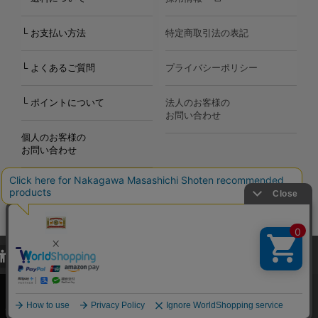
└ お支払い方法
特定商取引法の表記
└ よくあるご質問
プライバシーポリシー
└ ポイントについて
法人のお客様の
お問い合わせ
個人のお客様の
お問い合わせ
当サイトでは、当サイト内における閲覧履歴・属性情報などの取得およ
Copyright©2000
-2026
び利便性向上のためにクッキー（Cookie）を使用いたします。詳細に
Nakagawa Masashichi Shoten All Rights Reserved.
関しては「
プライバシーポリシー
」をお読みください。
承諾する