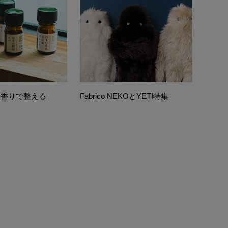
 香りで整える
Fabrico NEKOとYETI特集