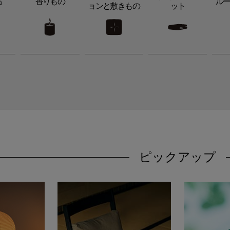
品
香りもの
ル
ョンと敷きもの
ット
ピックアップ