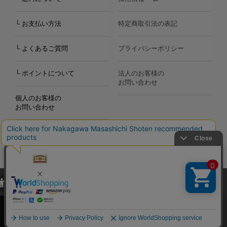
└ お支払い方法
特定商取引法の表記
└ よくあるご質問
プライバシーポリシー
└ ポイントについて
法人のお客様の
お問い合わせ
個人のお客様の
お問い合わせ
当サイトでは、当サイト内における閲覧履歴・属性情報などの取得およ
Copyright©2000
-2026
び利便性向上のためにクッキー（Cookie）を使用いたします。詳細に
Nakagawa Masashichi Shoten All Rights Reserved.
関しては「
プライバシーポリシー
」をお読みください。
承諾する