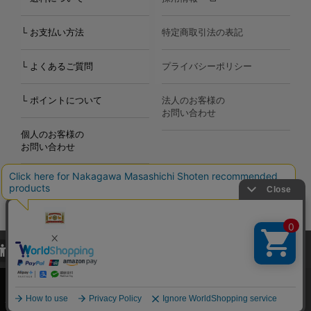
└ お支払い方法
特定商取引法の表記
└ よくあるご質問
プライバシーポリシー
└ ポイントについて
法人のお客様の
お問い合わせ
個人のお客様の
お問い合わせ
当サイトでは、当サイト内における閲覧履歴・属性情報などの取得およ
Copyright©2000
-2026
び利便性向上のためにクッキー（Cookie）を使用いたします。詳細に
Nakagawa Masashichi Shoten All Rights Reserved.
関しては「
プライバシーポリシー
」をお読みください。
承諾する