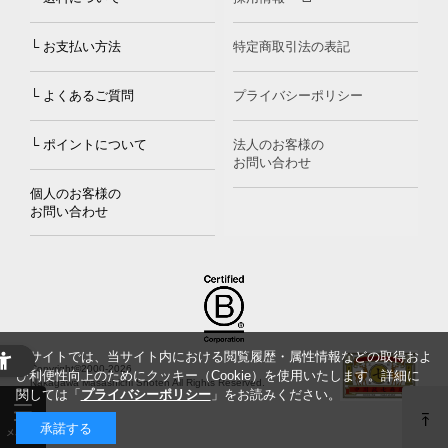
└ お支払い方法
特定商取引法の表記
└ よくあるご質問
プライバシーポリシー
└ ポイントについて
法人のお客様の
お問い合わせ
個人のお客様の
お問い合わせ
当サイトでは、当サイト内における閲覧履歴・属性情報などの取得およ
Copyright©2000
-2026
び利便性向上のためにクッキー（Cookie）を使用いたします。詳細に
Nakagawa Masashichi Shoten All Rights Reserved.
関しては「
プライバシーポリシー
」をお読みください。
承諾する