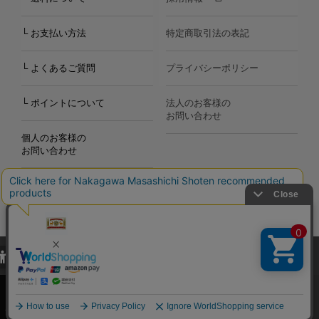
└ お支払い方法
特定商取引法の表記
└ よくあるご質問
プライバシーポリシー
└ ポイントについて
法人のお客様の
お問い合わせ
個人のお客様の
お問い合わせ
当サイトでは、当サイト内における閲覧履歴・属性情報などの取得およ
Copyright©2000
-2026
び利便性向上のためにクッキー（Cookie）を使用いたします。詳細に
Nakagawa Masashichi Shoten All Rights Reserved.
関しては「
プライバシーポリシー
」をお読みください。
承諾する