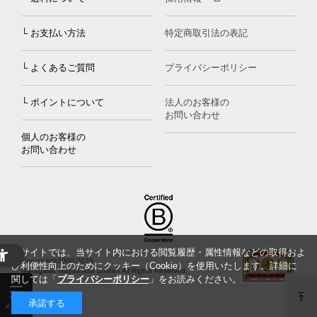
└ お支払い方法
特定商取引法の表記
└ よくあるご質問
プライバシーポリシー
└ ポイントについて
法人のお客様の
お問い合わせ
個人のお客様の
お問い合わせ
当サイトでは、当サイト内における閲覧履歴・属性情報などの取得およ
Copyright©2000
-2026
び利便性向上のためにクッキー（Cookie）を使用いたします。詳細に
Nakagawa Masashichi Shoten All Rights Reserved.
関しては「
プライバシーポリシー
」をお読みください。
承諾する