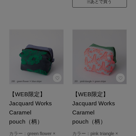
あとで買う
【WEB限定】
【WEB限定】
Jacquard Works
Jacquard Works
Caramel
Caramel
pouch（柄）
pouch（柄）
カラー：green flower ×
カラー：pink triangle ×