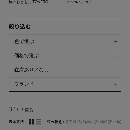
旅のおともに TO&FRO
mottaハンカチ
絞り込む
色で選ぶ
価格で選ぶ
在庫あり／なし
ブランド
377
の商品
表示方法
並べ替え
発売日
価格(高い順)
価格(安い順)