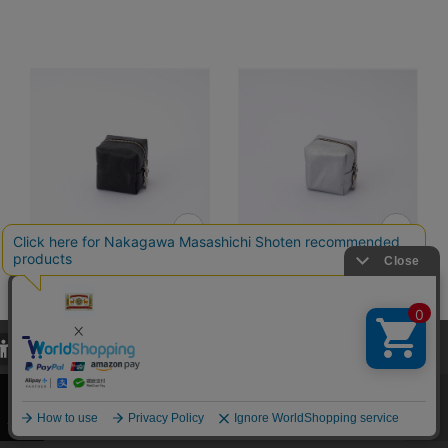
コ・袋物 サイコ
コ・袋物 サイコ
ロ 和紙顔料
ロ 和紙顔料
当サイトでは、当サイト内における閲覧履歴・属性情報などの取得およ
カラー：黒
カラー：銀
び利便性向上のためにクッキー（Cookie）を使用いたします。詳細に
3,300円
3,300円
（税込）
（税込）
関しては「
プライバシーポリシー
」をお読みください。
5.0
5.0
（1）
（1）
承諾する