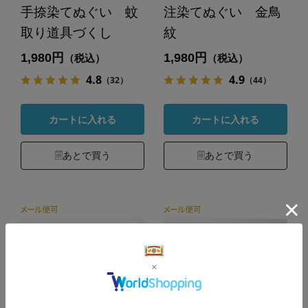
手捺染てぬぐい 蚊
注染てぬぐい 金鳥
取り道具づくし
紋
1,980円
1,980円
（税込）
（税込）
4.8
4.9
（32）
（44）
カートに入れる
カートに入れる
あとで買う
あとで買う