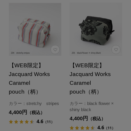
【WEB限定】
【WEB限定】
Jacquard Works
Jacquard Works
Caramel
Caramel
pouch（柄）
pouch（柄）
カラー：stretchy stripes
カラー：black flower ×
shiny black
4,400円
（税込）
4,400円
（税込）
4.6
（11）
4.6
（11）