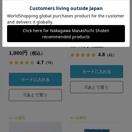
金鳥の夏日本の夏
さらさらてぬぐい
菊染めてぬぐい 天
カラー：格子 緑
然金鳥
1,540円
（税込）
1,980円
（税込）
4.8
（42）
4.7
（15）
カートに入れる
カートに入れる
あとで買う
あとで買う