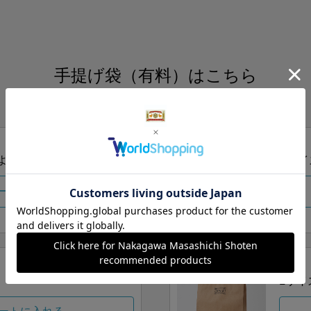
手提げ袋（有料）はこちら
S・M・Lの3つサイズをご用意しております。
ズより当店にお任せ
Sサイ
ートに入れる
Lサイ