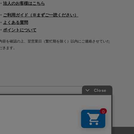
・
法人のお客様はこちら
・
ご利用ガイド（※まずご一読ください）
・
よくある質問
・
ポイントについて
内容を確認の上、翌営業日（繁忙期を除く）以内にご連絡させていた
だきます。
Copyright©2000
-2026
Nakagawa Masashichi Shoten All Rights Reserved.