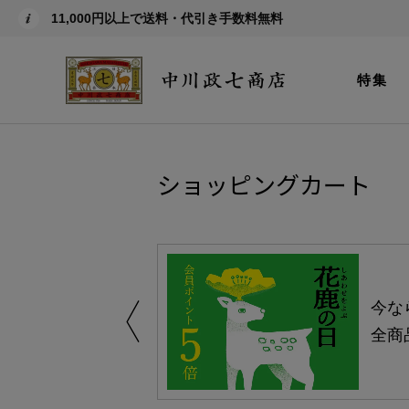
11,000円以上で送料・代引き手数料無料
特集
ショッピングカート
しい、植物由来
今な
。
全商