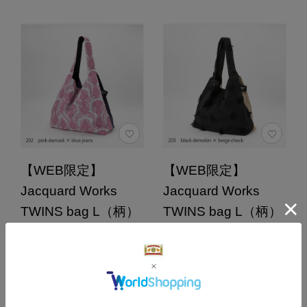
【WEB限定】
【WEB限定】
Jacquard Works
Jacquard Works
TWINS bag L（柄）
TWINS bag L（柄）
ポケット付
ポケット付
カラー：pink damask ×
カラー：black demekin ×
blue jeans
beige check
14,630円
14,630円
（税込）
（税込）