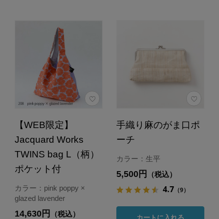
【WEB限定】
手織り麻のがま口ポ
Jacquard Works
ーチ
TWINS bag L（柄）
カラー：生平
ポケット付
5,500円
（税込）
4.7
カラー：pink poppy ×
（9）
glazed lavender
14,630円
（税込）
カートに入れる