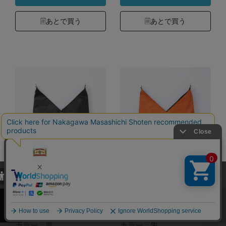
あとで買う
あとで買う
オヤ・袋物 アズ
オヤ・袋物 アズ
当サイトでは、当サイト内における閲覧履歴・属性情報などの取得およ
び利便性向上のためにクッキー（Cookie）を使用いたします。詳細に
マ 和紙顔料（スト
マ 和紙顔料（スト
関しては「
プライバシーポリシー
」をお読みください。
ラップ付）
ラップ付）
承諾する
カラー：黒
カラー：朱