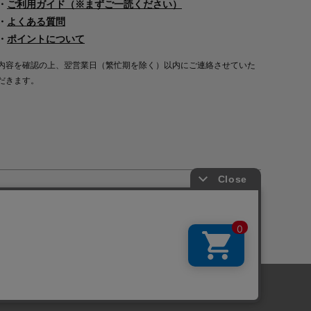
・
ご利用ガイド（※まずご一読ください）
・
よくある質問
・
ポイントについて
内容を確認の上、翌営業日（繁忙期を除く）以内にご連絡させていた
だきます。
Copyright©2000
-2026
Nakagawa Masashichi Shoten All Rights Reserved.
に関しては「
プライバシーポリシー
」を
承諾する