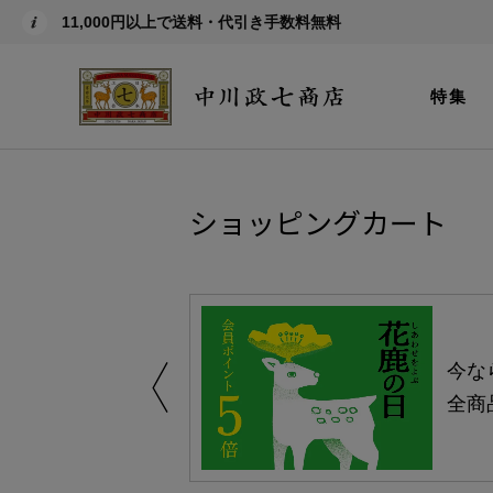
11,000円以上で送料・代引き手数料無料
特集
ショッピングカート
しい、植物由来
今な
。
全商