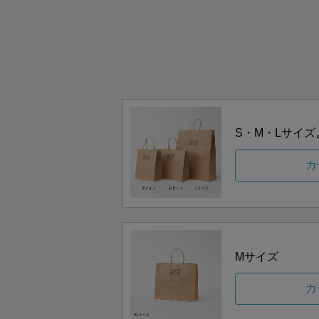
S・M・Lサイ
カ
Mサイズ
カ