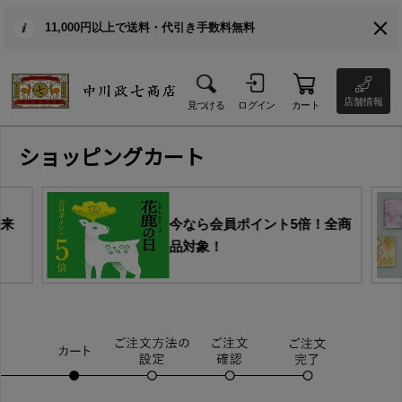
11,000円以上で送料・代引き手数料無料
店舗情報
見つける
ログイン
カート
ショッピングカート
由来
今なら会員ポイント5倍！全商
品対象！