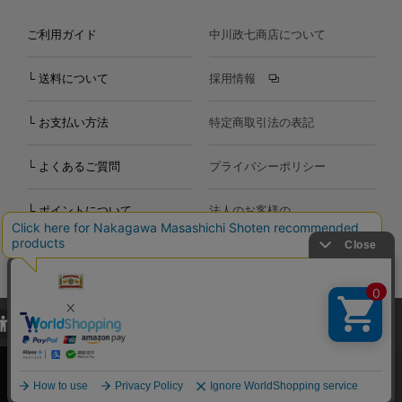
ご利用ガイド
中川政七商店について
└ 送料について
採用情報
└ お支払い方法
特定商取引法の表記
└ よくあるご質問
プライバシーポリシー
└ ポイントについて
法人のお客様の
お問い合わせ
個人のお客様の
お問い合わせ
当サイトでは、当サイト内における閲覧履歴・属性情報などの取得およ
Copyright©2000
-2026
び利便性向上のためにクッキー（Cookie）を使用いたします。詳細に
Nakagawa Masashichi Shoten All Rights Reserved.
関しては「
プライバシーポリシー
」をお読みください。
承諾する