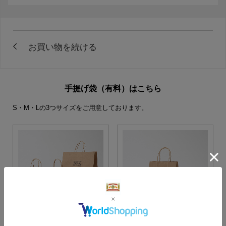
手提げ袋（有料）はこちら
S・M・Lの3つサイズをご用意しております。
S・M・Lサイズより当店に
Sサイズ