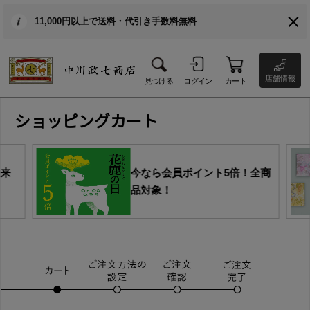
11,000円以上で送料・代引き手数料無料
店舗情報
見つける
ログイン
カート
ショッピングカート
由来
今なら会員ポイント5倍！全商
品対象！