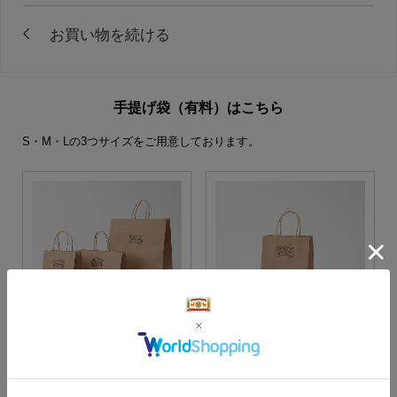
手提げ袋（有料）はこちら
S・M・Lの3つサイズをご用意しております。
S・M・Lサイズより当店に
Sサイズ
お任せ