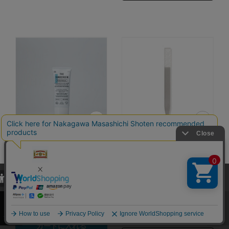
THE SUNSCREEN
江戸切子の爪磨き
Think Nature
3,960円
（税込）
当サイトでは、当サイト内における閲覧履歴・属性情報などの取得およ
3,960円
4.5
（税込）
（31）
び利便性向上のためにクッキー（Cookie）を使用いたします。詳細に
4.6
関しては「
プライバシーポリシー
」をお読みください。
（26）
カートに入れる
承諾する
カートに入れる