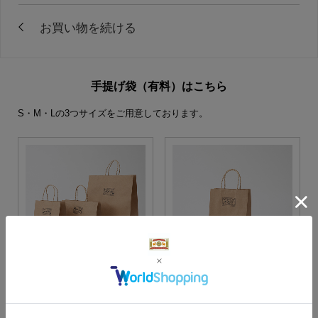
手提げ袋（有料）はこちら
S・M・Lの3つサイズをご用意しております。
S・M・Lサイズより当店に
Sサイズ
お任せ