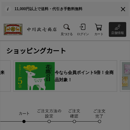
11,000円以上で送料・代引き手数料無料
店舗情報
見つける
ログイン
カート
ショッピングカート
由来
今なら会員ポイント5倍！全商
品対象！