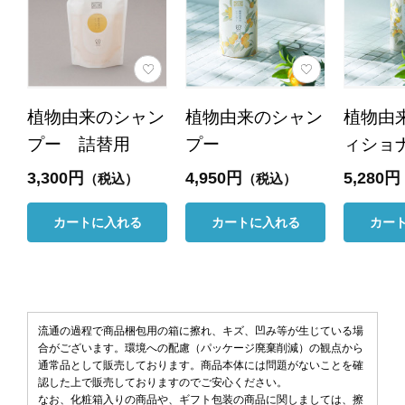
植物由来のシャン
植物由来のシャン
植物由
プー 詰替用
プー
ィショ
3,300円
4,950円
5,280円
（税込）
（税込）
カートに入れる
カートに入れる
カー
流通の過程で商品梱包用の箱に擦れ、キズ、凹み等が生じている場
合がございます。環境への配慮（パッケージ廃棄削減）の観点から
通常品として販売しております。商品本体には問題がないことを確
認した上で販売しておりますのでご安心ください。
なお、化粧箱入りの商品や、ギフト包装の商品に関しましては、擦