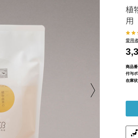
植
用
愛用者
3,
商品番
付与ポ
在庫状