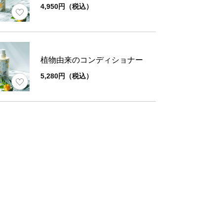
4,950円（税込）
水、タチバナ果実水、クロモジ葉/枝水、ラウリ
ン、ココイルグルタミン酸TEA、ラウリン酸ポリ
ル-10、オレフィン(C14-16）スルホン酸Na、
リコール、(エイコサン二酸/テトラデカン二酸）
植物由来のコンディショナー
リル-10、グリセリン、マンダリンオレンジ果皮
5,280円（税込）
オタニウム-10、ベタイン、コメ発酵液、クエン
ルアルコール、ポリクオタニウム-7、ソルビトー
ル酸グリセリル、ビターオレンジ葉/枝油、塩化N
ロ酢酸、BG、リン酸K、エタノール、リン酸2N
分
ン、シトルリン、ヒドロキシプロリン、加水分解
ンパク、フクロフノリエキス、タウリン、ツバキ
プロパンジオール、PCA-Na、アラニン、ヘンナ
シンHCI、セリン、アルギニン、ヒスチジンHCI
PCA、プロリン、グルタミン酸、トレオニン、
バリン、ロイシン、クオタニウム-18、アラント
ロイシン、フェニルアラニン、ベヘントリモニウ