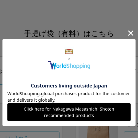
手提げ袋（有料）はこちら
S・M・Lの3つサイズをご用意しております。
ズより当店にお任せ
Sサイ
ートに入れる
Lサイ