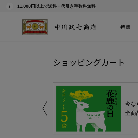
11,000円以上で送料・代引き手数料無料
特集
ショッピングカート
しい、植物由来
今な
。
全商