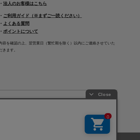
・
法人のお客様はこちら
・
ご利用ガイド（※まずご一読ください）
・
よくある質問
・
ポイントについて
内容を確認の上、翌営業日（繁忙期を除く）以内にご連絡させていた
だきます。
Copyright©2000
-2026
Nakagawa Masashichi Shoten All Rights Reserved.