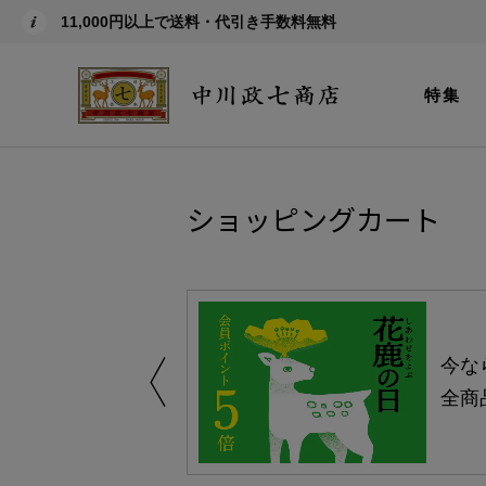
11,000円以上で送料・代引き手数料無料
特集
ショッピングカート
しい、植物由来
今な
。
全商