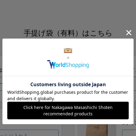
手提げ袋（有料）はこちら
S・M・Lの3つサイズをご用意しております。
ズより当店にお任せ
Sサイ
ートに入れる
Lサイ