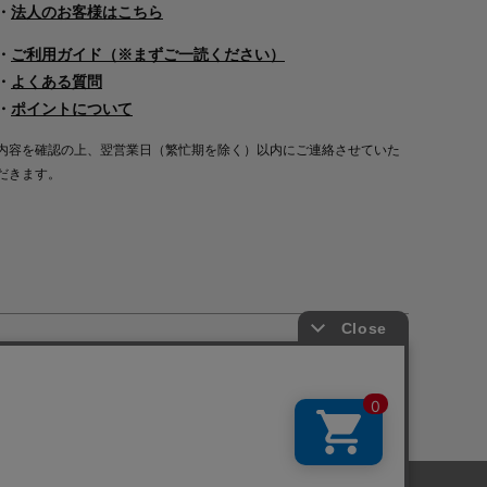
・
法人のお客様はこちら
・
ご利用ガイド（※まずご一読ください）
・
よくある質問
・
ポイントについて
内容を確認の上、翌営業日（繁忙期を除く）以内にご連絡させていた
だきます。
Copyright©2000
-2026
Nakagawa Masashichi Shoten All Rights Reserved.