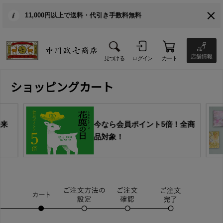
11,000円以上で送料・代引き手数料無料
店舗情報
見つける
ログイン
カート
ショッピングカート
由来
今なら会員ポイント5倍！全商
品対象！