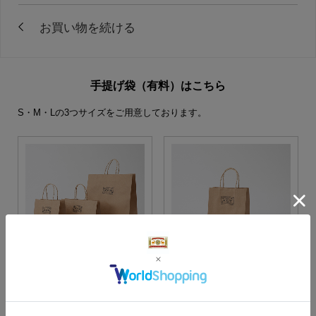
手提げ袋（有料）はこちら
S・M・Lの3つサイズをご用意しております。
S・M・Lサイズより当店に
Sサイズ
お任せ