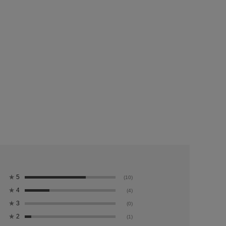
★
5
(10)
★
4
(4)
★
3
(0)
★
2
(1)