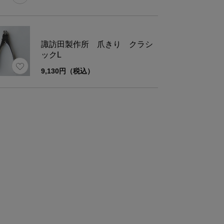
ご購入いただいた商品がオンラインショップの販
名
異なる場合がございます。中身の商品は同一の物
ので、ご了承くださいませ。
諏訪田製作所 爪きり クラシ
ックL
9,130円（税込）
材
ステンレス刃物鋼
さ
約50g
刃形：カーブ刃／仕上げ：ヘアライン仕上げ
様
刃長 : 約1.2㎝/刃開口 : 約2.0㎝
考
メタルケース(7.3×3×13.8㎝)付き