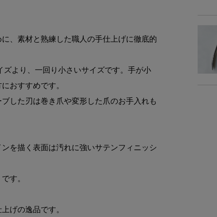
商品
めに、素材と熟練した職人の手仕上げに徹底的
イズより、一回り小さいサイズです。手が小
商品詳細
方におすすめです。
素
ーブした刃は巻き爪や変形した爪のお手入れも
重
インを描く表面は汚れに強いサテンフィニッシ
仕
りです。
備
仕上げの逸品です。