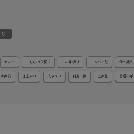
い順
カバー
こちらの爪切り
この爪切り
ニッパー型
母の誕生
本商品
仕上がり
爪ヤスリ
利用一回
ご家族
普通の爪