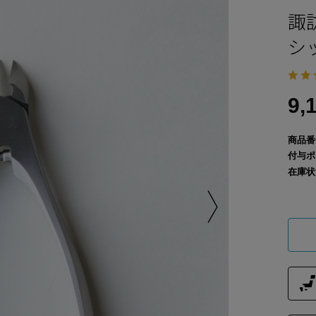
諏
シ
9,
商品番
付与ポ
在庫状