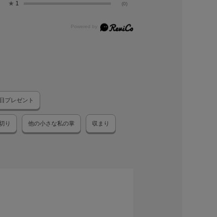
★
1
(0)
日プレゼント
切り
他の小さな私の掌
収まり