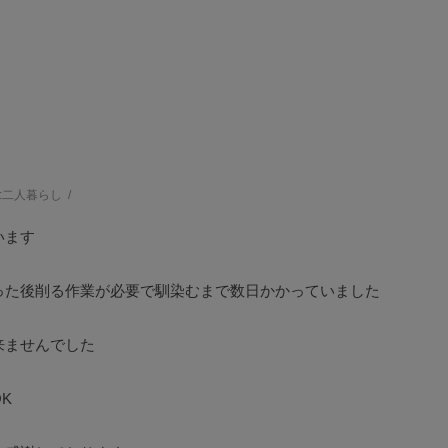
:
二人暮らし
います
った後削る作業が必要で馴染むまで数日かかっていました
来ませんでした
K