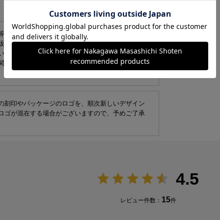
等が生じている場合がございます。環境への配慮
販売しております。商品本体には問題がないことを
い。
関しましては、擦れ、キズ、凹み等がないものを発
の刻印やパッケージのロゴを、順次新しいデザイン
ロゴが混在する場合がございますので、予めご了承
4.5
15
レビュー件数：
件