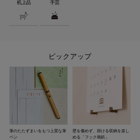
机上品
手芸
ピックアップ
筆のたたずまいをもつ上質な筆
壁を傷めず、掛ける収納を楽し
ペン
める「フック画鋲」