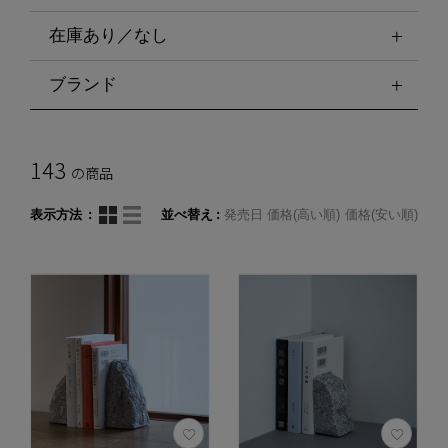
在庫あり／なし
ブランド
143
の商品
表示方法
並べ替え
発売日
価格(高い順)
価格(安い順)