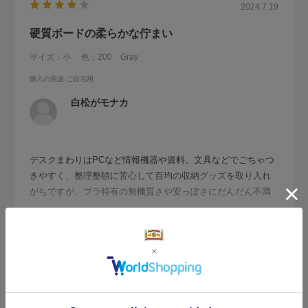
2024.7.19
硬質ボードの柔らかな佇まい
サイズ：小
色：200 Gray
購入の用途
:ご自宅用
白松がモナカ
デスクまわりはPCなど情報機器や資料、文具などでごちゃつ
きやすく、整理整頓に苦心して百均の収納グッズを取り入れ
がちですが、プラ特有の無機質さや安っぽさにだんだん不満
が溜まってくる。
続きを読む
そんなときに硬質パルプボードの小物を見つけ、懐かしくて
購入しました。
このサイズはペンスタンドに最適。ペンが当たっても音が柔
らかく、見た目も落ち着いた色でデスクの雰囲気が一変しま
参考になった
0
Like!
0
す。