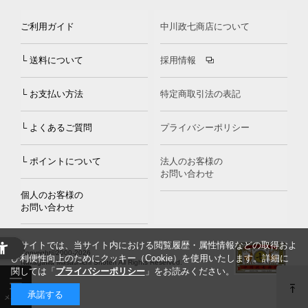
ご利用ガイド
中川政七商店について
└ 送料について
採用情報
└ お支払い方法
特定商取引法の表記
└ よくあるご質問
プライバシーポリシー
└ ポイントについて
法人のお客様の
お問い合わせ
個人のお客様の
お問い合わせ
当サイトでは、当サイト内における閲覧履歴・属性情報などの取得およ
Copyright©2000
-2026
び利便性向上のためにクッキー（Cookie）を使用いたします。詳細に
Nakagawa Masashichi Shoten All Rights Reserved.
関しては「
プライバシーポリシー
」をお読みください。
承諾する