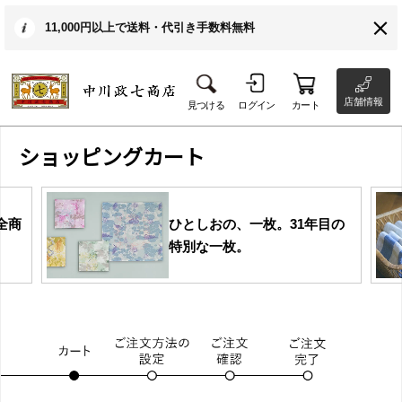
11,000円以上で送料・代引き手数料無料
店舗情報
見つける
ログイン
カート
ショッピングカート
全商
ひとしおの、一枚。31年目の
特別な一枚。