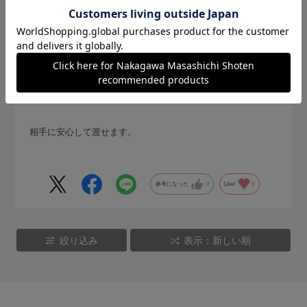
品が良い
サイズ：サイズなし
色：ホワイト
購入の用途
:ご自宅用
no name
相手に安心して渡せます。
参考になった
0
Like!
0
絞り込み
表示：新しい順