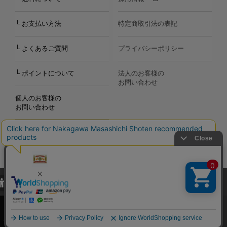
└ お支払い方法
特定商取引法の表記
└ よくあるご質問
プライバシーポリシー
└ ポイントについて
法人のお客様の
お問い合わせ
個人のお客様の
お問い合わせ
当サイトでは、当サイト内における閲覧履歴・属性情報などの取得およ
Copyright©2000
-2026
び利便性向上のためにクッキー（Cookie）を使用いたします。詳細に
Nakagawa Masashichi Shoten All Rights Reserved.
関しては「
プライバシーポリシー
」をお読みください。
承諾する