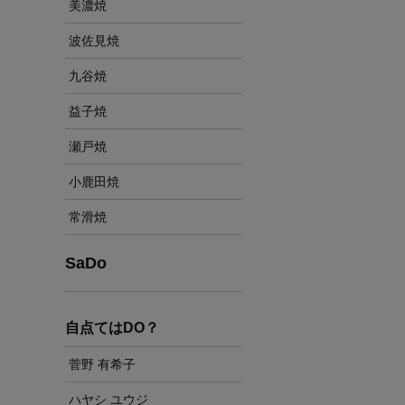
美濃焼
波佐見焼
九谷焼
益子焼
瀬戸焼
小鹿田焼
常滑焼
SaDo
自点てはDO？
菅野 有希子
ハヤシ ユウジ