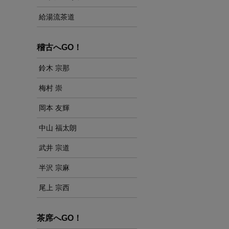
給湯流茶道
稽古へGO！
鈴木 宗那
梅村 崇
岡本 友輝
中山 福太朗
武井 宗道
半沢 宗麻
尾上 宗西
茶席へGO！