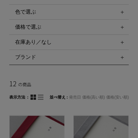
色で選ぶ
価格で選ぶ
在庫あり／なし
ブランド
12
の商品
表示方法
並べ替え
発売日
価格(高い順)
価格(安い順)