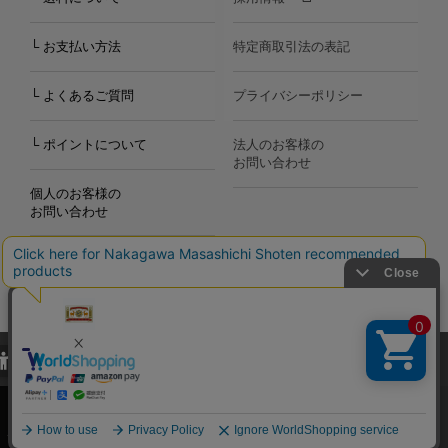
└ お支払い方法
特定商取引法の表記
└ よくあるご質問
プライバシーポリシー
└ ポイントについて
法人のお客様の
お問い合わせ
個人のお客様の
お問い合わせ
当サイトでは、当サイト内における閲覧履歴・属性情報などの取得およ
Copyright©2000
-2026
び利便性向上のためにクッキー（Cookie）を使用いたします。詳細に
Nakagawa Masashichi Shoten All Rights Reserved.
関しては「
プライバシーポリシー
」をお読みください。
承諾する