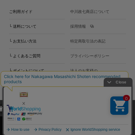
ご利用ガイド
中川政七商店について
└ 送料について
採用情報
└ お支払い方法
特定商取引法の表記
└ よくあるご質問
プライバシーポリシー
└ ポイントについて
法人のお客様の
お問い合わせ
個人のお客様の
お問い合わせ
当サイトでは、当サイト内における閲覧履歴・属性情報などの取得およ
Copyright©2000
-2026
び利便性向上のためにクッキー（Cookie）を使用いたします。詳細に
Nakagawa Masashichi Shoten All Rights Reserved.
関しては「
プライバシーポリシー
」をお読みください。
承諾する