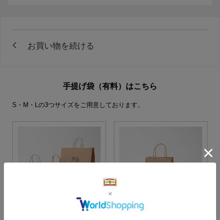
手提げ袋（有料）はこちら
S・M・Lの3つサイズをご用意しております。
S・M・Lサイズより当店に
Sサイズ