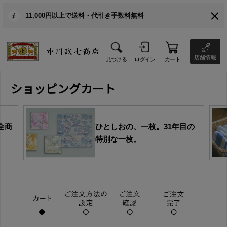
11,000円以上で送料・代引き手数料無料
店舗情報
見つける
ログイン
カート
ショッピングカート
全商
ひとしおの、一枚。31年目の
特別な一枚。