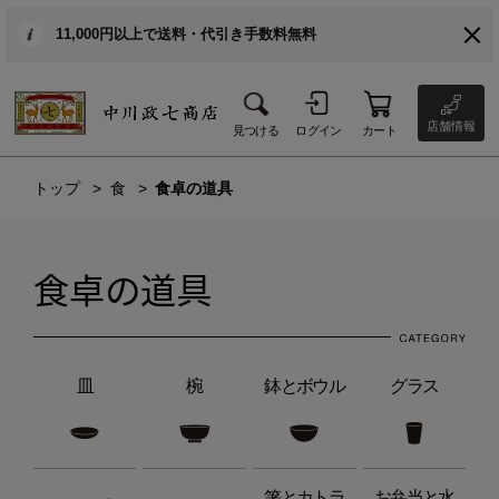
11,000円以上で送料・代引き手数料無料
店舗情報
見つける
ログイン
カート
トップ
食
食卓の道具
食卓の道具
皿
椀
鉢とボウル
グラス
箸とカトラ
お弁当と水