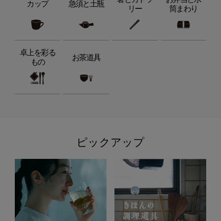
カップ
急須と土瓶
リー
筒まわり
卓上を彩る
お茶道具
もの
ピックアップ