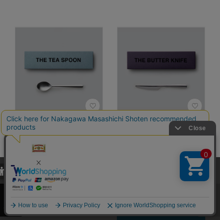
THE TEA SPOON
THE BUTTER
Gift box
KNIFE Gift box
カラー：201 MAT
カラー：200 MIRROR
当サイトでは、当サイト内における閲覧履歴・属性情報などの取得およ
び利便性向上のためにクッキー（Cookie）を使用いたします。詳細に
3,410円
4,510円
（税込）
（税込）
関しては「
プライバシーポリシー
」をお読みください。
0.0
0.0
（0）
（0）
承諾する