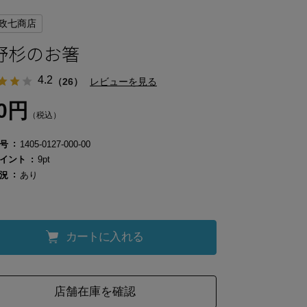
政七商店
野杉のお箸
4.2
（26）
レビューを見る
90円
（税込）
号
1405-0127-000-00
イント
9pt
況
あり
カートに入れる
店舗在庫を確認