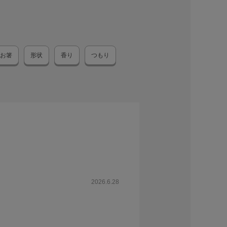
お箸
形状
香り
つもり
2026.6.28