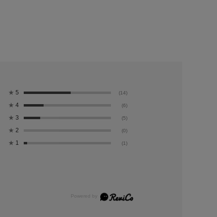
24
9×31
★
5
(14)
★
4
(6)
★
3
(5)
★
2
(0)
★
1
(1)