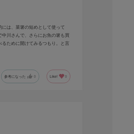
的には、菜箸の短めとして使って
で中川さんで、さらにお魚の箸も買
べるために開けてみるつもり。と言
参考になった
0
Like!
0