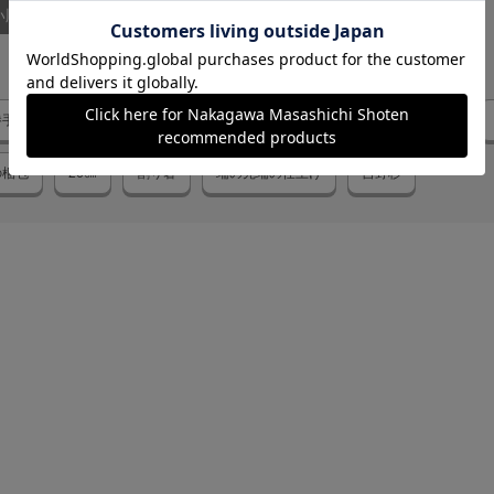
い順
勝手
吉野杉のお箸
取り箸
梱包
箸10膳セットの見た目
の梱包
26㎝
割り箸
端の先端の仕上げ
吉野杉