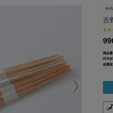
中川
吉
9
商品番
付与ポ
在庫状