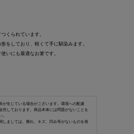
商品リニュ
。
商品
てつくられています。
の形をしており、軽くて手に馴染みます。
常使いにも最適なお箸です。
商品詳細
素
内
等が生じている場合がございます。環境への配慮
販売しております。商品本体には問題がないことを
商品サイズ
い。
関しましては、擦れ、キズ、凹み等がないものを発
サイ