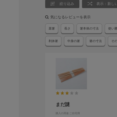
絞り込み
表示：新し
気になるレビューを表示
菜箸
長さ
箸本体の寸法
使い
利休箸
中身の箸
箸の寸法
そ
まだ謎
購入の用途
:ご自宅用