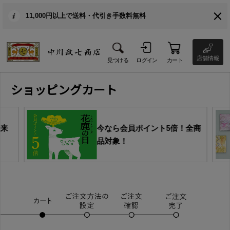
11,000円以上で送料・代引き手数料無料
店舗情報
見つける
ログイン
カート
ショッピングカート
由来
今なら会員ポイント5倍！全商
品対象！