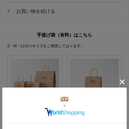
手提げ袋（有料）はこちら
S・M・Lの3つサイズをご用意しております。
S・M・Lサイズより当店に
Sサイズ
お任せ