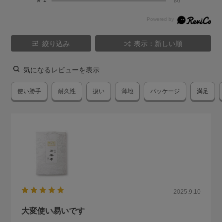
★
1
(0)
絞り込み
表示：新しい順
気になるレビューを表示
使い勝手
耐久性
扱い
薄地
パッケージ
満足
2025.9.10
大変使い易いです