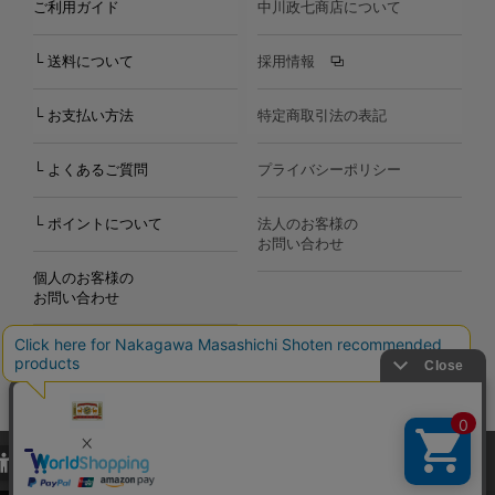
ご利用ガイド
中川政七商店について
└ 送料について
採用情報
└ お支払い方法
特定商取引法の表記
└ よくあるご質問
プライバシーポリシー
└ ポイントについて
法人のお客様の
お問い合わせ
個人のお客様の
お問い合わせ
当サイトでは、当サイト内における閲覧履歴・属性情報などの取得およ
Copyright©2000
-2026
び利便性向上のためにクッキー（Cookie）を使用いたします。詳細に
Nakagawa Masashichi Shoten All Rights Reserved.