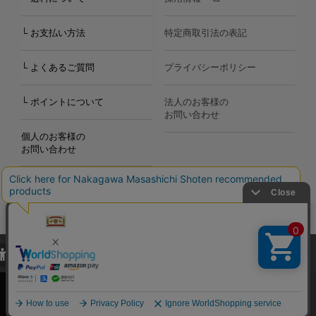
└ お支払い方法
特定商取引法の表記
└ よくあるご質問
プライバシーポリシー
└ ポイントについて
法人のお客様の
お問い合わせ
個人のお客様の
お問い合わせ
当サイトでは、当サイト内における閲覧履歴・属性情報などの取得およ
Copyright©2000
-2026
び利便性向上のためにクッキー（Cookie）を使用いたします。詳細に
Nakagawa Masashichi Shoten All Rights Reserved.
関しては「
プライバシーポリシー
」をお読みください。
承諾する