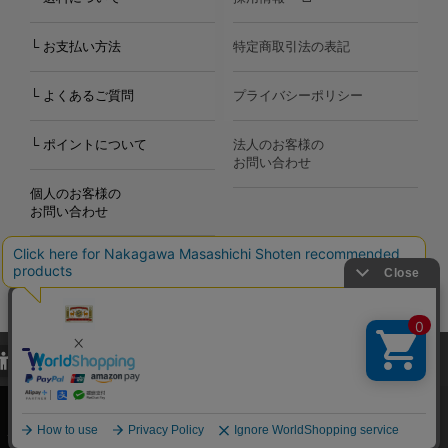
└ お支払い方法
特定商取引法の表記
└ よくあるご質問
プライバシーポリシー
└ ポイントについて
法人のお客様の
お問い合わせ
個人のお客様の
お問い合わせ
当サイトでは、当サイト内における閲覧履歴・属性情報などの取得およ
Copyright©2000
-2026
び利便性向上のためにクッキー（Cookie）を使用いたします。詳細に
Nakagawa Masashichi Shoten All Rights Reserved.
関しては「
プライバシーポリシー
」をお読みください。
承諾する