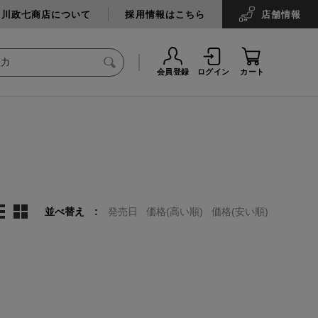
中川政七商店について
採用情報はこちら
店舗
情報
会員登録
ログイン
カート
並べ替え
発売日
価格(高い順)
価格(安い順)