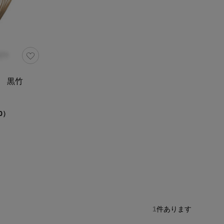
穂 黒竹
0）
1
件あります