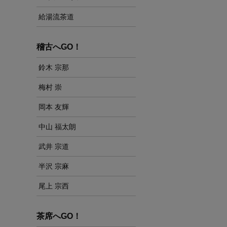
給湯流茶道
稽古へGO！
鈴木 宗那
梅村 崇
岡本 友輝
中山 福太朗
武井 宗道
半沢 宗麻
尾上 宗西
茶席へGO！