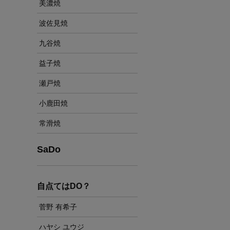
美濃焼
波佐見焼
九谷焼
益子焼
瀬戸焼
小鹿田焼
常滑焼
SaDo
自点てはDO？
菅野 有希子
ハヤシ ユウジ