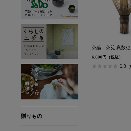
茶論 茶筅 真数
6,600円（税込）
0.0
（
贈りもの