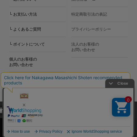
└ お支払い方法
特定商取引法の表記
└ よくあるご質問
プライバシーポリシー
└ ポイントについて
法人のお客様の
お問い合わせ
個人のお客様の
お問い合わせ
当サイトでは、当サイト内における閲覧履歴・属性情報などの取得およ
Copyright©2000
-2026
び利便性向上のためにクッキー（Cookie）を使用いたします。詳細に
Nakagawa Masashichi Shoten All Rights Reserved.
関しては「
プライバシーポリシー
」をお読みください。
承諾する