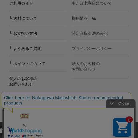
ご利用ガイド
中川政七商店について
└ 送料について
採用情報
└ お支払い方法
特定商取引法の表記
└ よくあるご質問
プライバシーポリシー
└ ポイントについて
法人のお客様の
お問い合わせ
個人のお客様の
お問い合わせ
当サイトでは、当サイト内における閲覧履歴・属性情報などの取得およ
Copyright©2000
-2026
び利便性向上のためにクッキー（Cookie）を使用いたします。詳細に
Nakagawa Masashichi Shoten All Rights Reserved.