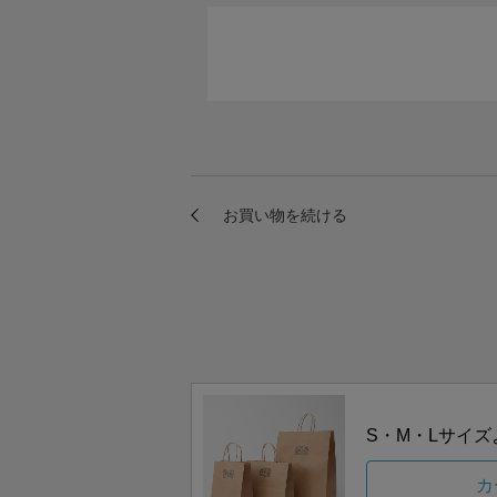
S・M・Lサイ
カ