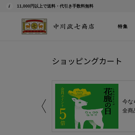
11,000円以上で送料・代引き手数料無料
特集
ショッピングカート
える-よりどり
今な
ャンペーン-
全商