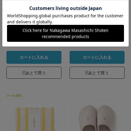
「上品で淡い色の」
かや織の色あわせス
花ふきん
トール
カラー：菜の花
カラー：薄紅
880円
5,940円
（税込）
（税込）
4.9
4.8
（855）
（99）
カートに入れる
カートに入れる
あとで買う
あとで買う