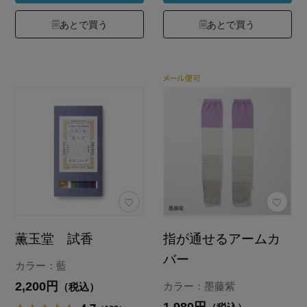
あとで買う
あとで買う
薫玉堂 試香
指が通せるアームカ
バー
カラー：藍
2,200円
カラー：墨藤紫
（税込）