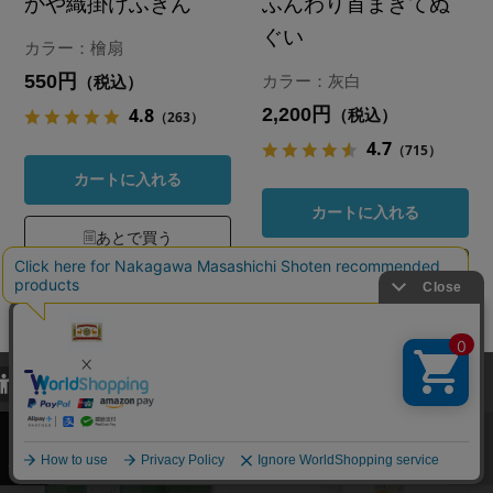
かや織掛けふきん
ふんわり首まきてぬ
ぐい
カラー：檜扇
550円
カラー：灰白
（税込）
2,200円
4.8
（税込）
（263）
4.7
（715）
カートに入れる
カートに入れる
あとで買う
あとで買う
当サイトでは、当サイト内における閲覧履歴・属性情報などの取得およ
び利便性向上のためにクッキー（Cookie）を使用いたします。詳細に
関しては「
プライバシーポリシー
」をお読みください。
再検索はこちら
再検索はこちら
承諾する