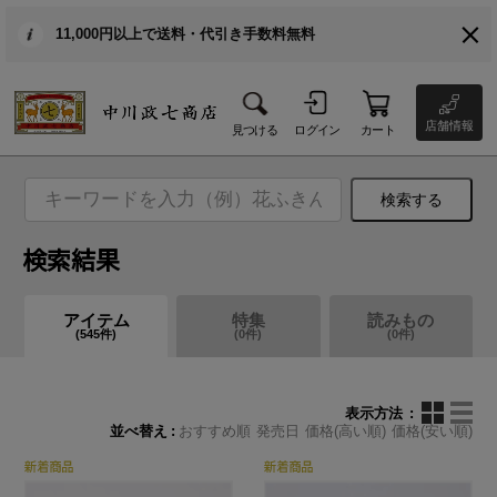
11,000円以上で送料・代引き手数料無料
店舗情報
見つける
ログイン
カート
検索する
検索結果
アイテム
特集
読みもの
(
545
件)
(
0
件)
(
0
件)
表示方法
並べ替え
おすすめ順
発売日
価格(高い順)
価格(安い順)