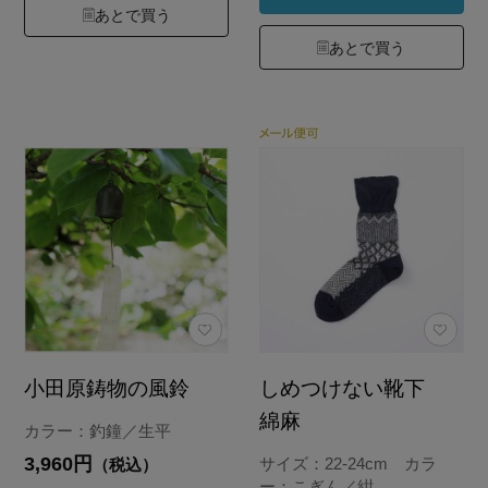
あとで買う
あとで買う
小田原鋳物の風鈴
しめつけない靴下
綿麻
カラー：釣鐘／生平
3,960円
サイズ：22-24cm カラ
（税込）
ー：こぎん／紺