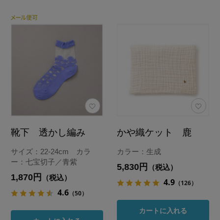
靴下 透かし編み
かや織ケット 鹿
サイズ：22-24cm カラ
カラー：生成
ー：七宝切子／青紫
5,830円
（税込）
1,870円
（税込）
4.9
（126）
4.6
（50）
カートに入れる